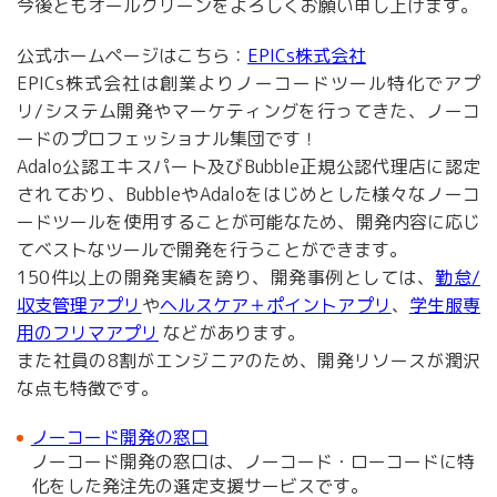
今後ともオールクリーンをよろしくお願い申し上げます。
公式ホームページはこちら：
EPICs株式会社
EPICs株式会社は創業よりノーコードツール特化でアプ
リ/システム開発やマーケティングを行ってきた、ノーコ
ードのプロフェッショナル集団です！
Adalo公認エキスパート及びBubble正規公認代理店に認定
されており、BubbleやAdaloをはじめとした様々なノーコ
ードツールを使用することが可能なため、開発内容に応じ
てベストなツールで開発を行うことができます。
150件以上の開発実績を誇り、開発事例としては、
勤怠/
収支管理アプリ
や
ヘルスケア＋ポイントアプリ
、
学生服専
用のフリマアプリ
などがあります。
また社員の8割がエンジニアのため、開発リソースが潤沢
な点も特徴です。
ノーコード開発の窓口
ノーコード開発の窓口は、ノーコード・ローコードに特
化をした発注先の選定支援サービスです。