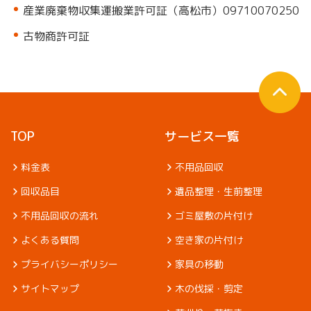
産業廃棄物収集運搬業許可証（高松市）09710070250
古物商許可証
TOP
サービス一覧
料金表
不用品回収
回収品目
遺品整理・生前整理
不用品回収の流れ
ゴミ屋敷の片付け
よくある質問
空き家の片付け
プライバシーポリシー
家具の移動
サイトマップ
木の伐採・剪定