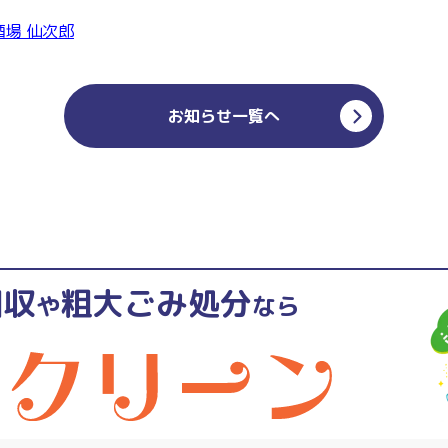
場 仙次郎
お知らせ一覧へ
回収
粗大ごみ処分
や
なら