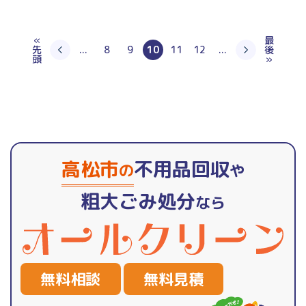
«
最
先
...
8
9
10
11
12
...
後
頭
»
高松市
不用品回収
の
や
粗大ごみ処分
なら
無料相談
無料見積