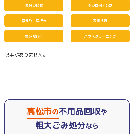
家具の移動
木の伐採・剪定
草刈り・草抜き
家事代行
買い物代行
ハウスクリーニング
記事がありません。
高松市
不用品回収
の
や
粗大ごみ処分
なら