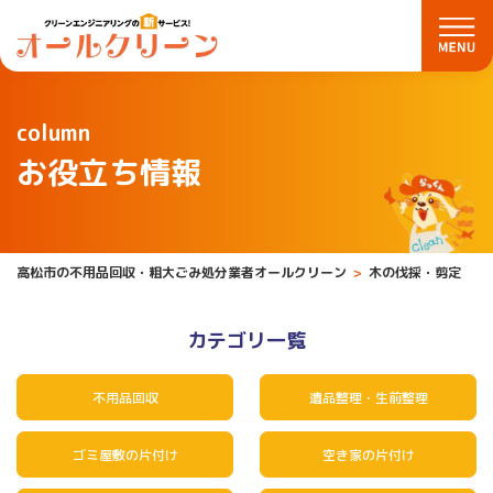
column
お役立ち情報
高松市の不用品回収・粗大ごみ処分業者オールクリーン
木の伐採・剪定
カテゴリ一覧
不用品回収
遺品整理・生前整理
ゴミ屋敷の片付け
空き家の片付け