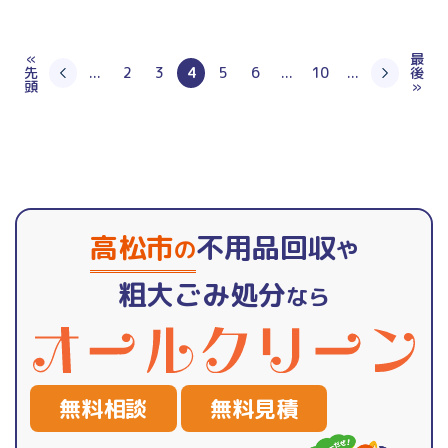
«
最
先
...
2
3
4
5
6
...
10
...
後
頭
»
高松市
不用品回収
の
や
粗大ごみ処分
なら
無料相談
無料見積