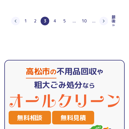
最
1
2
3
4
5
...
10
...
後
»
高松市
不用品回収
の
や
粗大ごみ処分
なら
無料相談
無料見積